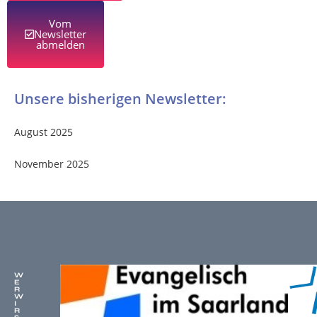
Vom
Newsletter
abmelden
Unsere bisherigen Newsletter:
August 2025
November 2025
W
E
R
W
I
R